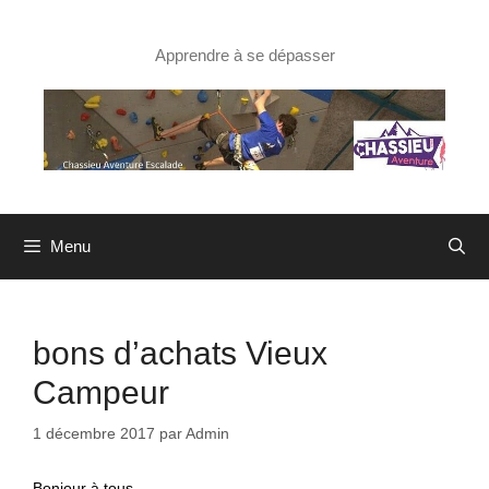
Aller
au
contenu
Apprendre à se dépasser
Menu
bons d’achats Vieux
Campeur
1 décembre 2017
par
Admin
Bonjour à tous,