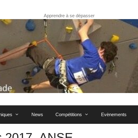
Apprendre à se dépasser
hniques
News
Compétitions
Evènements
s 2017- ANSE