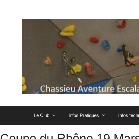
Aller
au
contenu
Le Club
Infos Pratiques
Infos tec
Coupe du Rhône 19 Mar