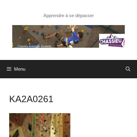
Aller
au
contenu
Apprendre à se dépasser
Menu
KA2A0261