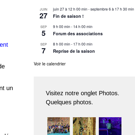
juin 27 à 12 h 00 min
-
septembre 6 à 17 h 30 min
JUIN
27
Fin de saison !
9 h 00 min
-
14 h 00 min
SEP
5
Forum des associations
ent
8 h 00 min
-
17 h 00 min
SEP
7
Reprise de la saison
Voir le calendrier
de
ent un
Visitez notre onglet Photos.
Quelques photos.