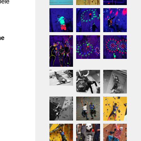
pelé
ne