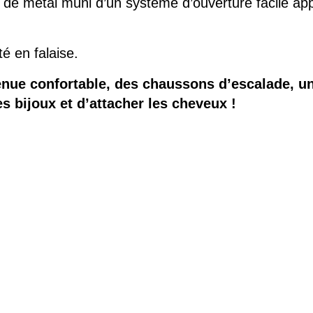
e métal muni d’un système d’ouverture facile ap
é en falaise.
tenue confortable, des chaussons d’escalade,
u
es bijoux et d’attacher les cheveux !