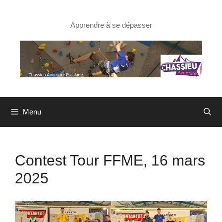
Aller
au
contenu
Apprendre à se dépasser
Menu
Contest Tour FFME, 16 mars
2025