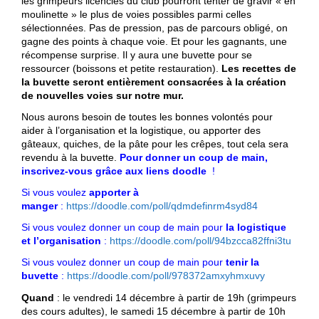
les grimpeurs licenciés du club pourront tenter de gravir « en
moulinette » le plus de voies possibles parmi celles
sélectionnées. Pas de pression, pas de parcours obligé, on
gagne des points à chaque voie. Et pour les gagnants, une
récompense surprise. Il y aura une buvette pour se
ressourcer (boissons et petite restauration).
Les recettes de
la buvette seront entièrement consacrées à la création
de nouvelles voies sur notre mur.
Nous aurons besoin de toutes les bonnes volontés pour
aider à l’organisation et la logistique, ou apporter des
gâteaux, quiches, de la pâte pour les crêpes, tout cela sera
revendu à la buvette.
Pour donner un coup de main,
inscrivez-vous grâce aux liens doodle
!
Si vous voulez
apporter à
manger
:
https://doodle.com/poll/qdmdefinrm4syd84
Si vous voulez donner un coup de main pour
la logistique
et l’organisation
:
https://doodle.com/poll/94bzcca82ffni3tu
Si vous voulez donner un coup de main pour
tenir la
buvette
:
https://doodle.com/poll/978372amxyhmxuvy
Quand
: le vendredi 14 décembre à partir de 19h (grimpeurs
des cours adultes), le samedi 15 décembre à partir de 10h