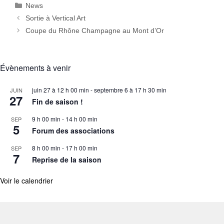
Catégories
News
Sortie à Vertical Art
Coupe du Rhône Champagne au Mont d’Or
Évènements à venir
juin 27 à 12 h 00 min
-
septembre 6 à 17 h 30 min
JUIN
27
Fin de saison !
9 h 00 min
-
14 h 00 min
SEP
5
Forum des associations
8 h 00 min
-
17 h 00 min
SEP
7
Reprise de la saison
Voir le calendrier