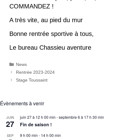
COMMANDEZ !
A très vite, au pied du mur
Bonne rentrée sportive à tous,
Le bureau Chassieu aventure
Catégories
News
Rentrée 2023-2024
Stage Toussaint
Évènements à venir
juin 27 à 12 h 00 min
-
septembre 6 à 17 h 30 min
JUIN
27
Fin de saison !
9 h 00 min
-
14 h 00 min
SEP