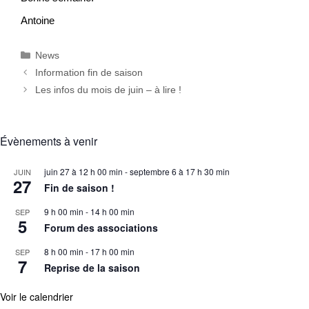
Antoine
Catégories
News
Information fin de saison
Les infos du mois de juin – à lire !
Évènements à venir
juin 27 à 12 h 00 min
-
septembre 6 à 17 h 30 min
JUIN
27
Fin de saison !
9 h 00 min
-
14 h 00 min
SEP
5
Forum des associations
8 h 00 min
-
17 h 00 min
SEP
7
Reprise de la saison
Voir le calendrier