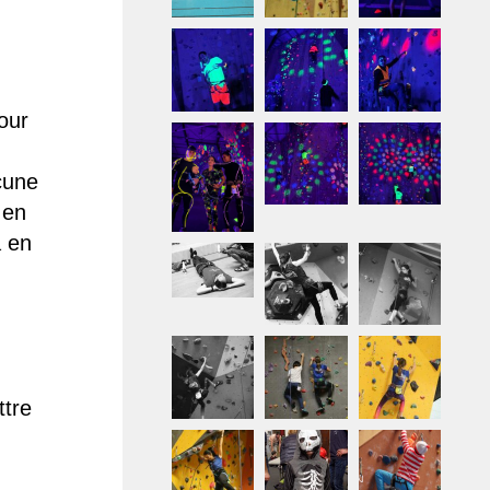
our
cune
 en
a en
ttre