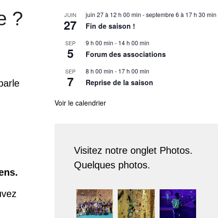
e ?
juin 27 à 12 h 00 min
-
septembre 6 à 17 h 30 min
JUIN
27
Fin de saison !
9 h 00 min
-
14 h 00 min
SEP
5
Forum des associations
8 h 00 min
-
17 h 00 min
SEP
7
Reprise de la saison
parle
Voir le calendrier
Visitez notre onglet Photos.
Quelques photos.
ens.
uvez