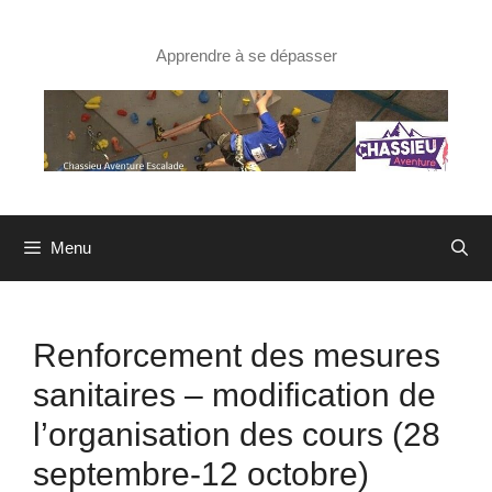
Aller
au
contenu
Apprendre à se dépasser
Menu
Renforcement des mesures
sanitaires – modification de
l’organisation des cours (28
septembre-12 octobre)