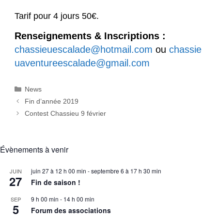
Tarif pour 4 jours 50€.
Renseignements & Inscriptions :
chassieuescalade@hotmail.com
ou
chassie
uaventureescalade@gmail.com
Catégories
News
Fin d’année 2019
Contest Chassieu 9 février
Évènements à venir
juin 27 à 12 h 00 min
-
septembre 6 à 17 h 30 min
JUIN
27
Fin de saison !
9 h 00 min
-
14 h 00 min
SEP
5
Forum des associations