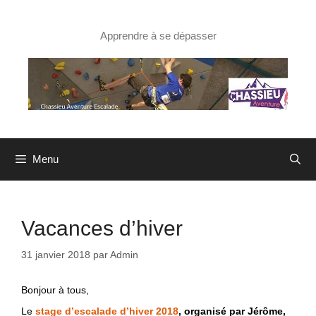
Aller
au
contenu
Apprendre à se dépasser
Menu
Vacances d’hiver
31 janvier 2018
par
Admin
Bonjour à tous,
Le
stage d’escalade d’hiver 2018
,
organisé par Jérôme,