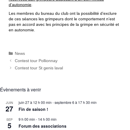
d’autonomie
.
Les membres du bureau du club ont la possibilité d’exclure
de ces séances les grimpeurs dont le comportement n’est
pas en accord avec les principes de la grimpe en sécurité et
en autonomie.
Catégories
News
Contest tour Pollionnay
Contest tour St genis laval
Évènements à venir
juin 27 à 12 h 00 min
-
septembre 6 à 17 h 30 min
JUIN
27
Fin de saison !
9 h 00 min
-
14 h 00 min
SEP
5
Forum des associations