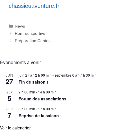
chassieuaventure.fr
Catégories
News
Rentrée sportive
Préparation Contest
Évènements à venir
juin 27 à 12 h 00 min
-
septembre 6 à 17 h 30 min
JUIN
27
Fin de saison !
9 h 00 min
-
14 h 00 min
SEP
5
Forum des associations
8 h 00 min
-
17 h 00 min
SEP
7
Reprise de la saison
Voir le calendrier