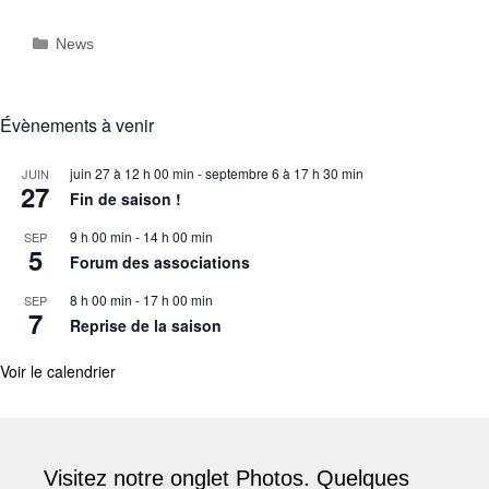
Catégories
News
Évènements à venir
juin 27 à 12 h 00 min
-
septembre 6 à 17 h 30 min
JUIN
27
Fin de saison !
9 h 00 min
-
14 h 00 min
SEP
5
Forum des associations
8 h 00 min
-
17 h 00 min
SEP
7
Reprise de la saison
Voir le calendrier
Visitez notre onglet Photos. Quelques