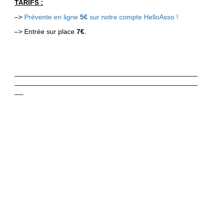
TARIFS :
–>
Prévente en ligne
5€
sur notre compte HelloAsso !
–> Entrée sur place
7€
.
———————————————————————————
———————————————————————————
—-