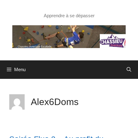
Aller
au
contenu
Apprendre à se dépasser
Menu
Alex6Doms