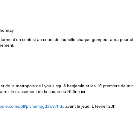
lionnay.
us forme d’un contest au cours de laquelle chaque grimpeur aura pour ob
ènement.
t de la métropole de Lyon jusqu’à benjamin et les 10 premiers de mi
uverez le classement de la coupe du Rhône ici
oodle.com/poll/pivnamqgd3w97hdc
avant le jeudi 1 février 20h.