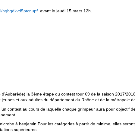
oll/ngbqdkvd5ptcnupf
avant le jeudi 15 mars 12h.
d’Aubarède) la 3ème étape du contest tour 69 de la saison 2017/2018
x jeunes et aux adultes du département du Rhône et de la métropole d
d’un contest au cours de laquelle chaque grimpeur aura pour objectif de
vènement.
microbe à benjamin.Pour les catégories à partir de minime, elles seront
tations supérieures.