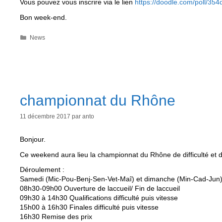
Vous pouvez vous inscrire via le lien
https://doodle.com/poll/35
Bon week-end.
Catégories
News
championnat du Rhône
11 décembre 2017
par
anto
Bonjour.
Ce weekend aura lieu la championnat du Rhône de difficulté et d
Déroulement :
Samedi (Mic-Pou-Benj-Sen-Vet-Maî) et dimanche (Min-Cad-Jun)
08h30-09h00 Ouverture de laccueil/ Fin de laccueil
09h30 à 14h30 Qualifications difficulté puis vitesse
15h00 à 16h30 Finales difficulté puis vitesse
16h30 Remise des prix