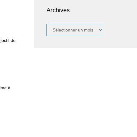
Archives
Archives
jectif de
nime à