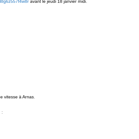
4d8g6z557f4w8r
avant le jeudi 18 janvier midi.
e vitesse à Arnas.
 :