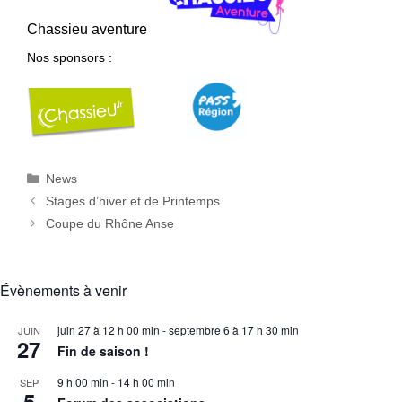
Chassieu aventure
Nos sponsors :
Catégories
News
Stages d’hiver et de Printemps
Coupe du Rhône Anse
Évènements à venir
juin 27 à 12 h 00 min
-
septembre 6 à 17 h 30 min
JUIN
27
Fin de saison !
9 h 00 min
-
14 h 00 min
SEP
5