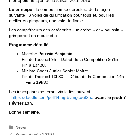
métropole de Lyon de la saison 2018/2019
Le principe
: la compétition se déroulera de la façon
suivante : 3 voies de qualification pour tous et, pour les
meilleurs grimpeurs, une voie de finale.
Les compétiteurs des catégories « microbe » et « poussin »
grimperont en moulinette.
Programme détaillé :
Microbe Poussin Benjamin :
Fin de l’accueil 9h – Début de la Compétition 9h15 –
Fin à 13h30.
Minime Cadet Junior Senior Maître :
Fin de l’accueil 13h30 – Début de la Compétition 14h
– Fin à 19h30.
Les inscriptions se feront via le lien suivant
:
https://doodle.com/poll/t4mgrbvmgcw6f2ua
avant le jeudi 7
Février 19h.
Bonne semaine.
Catégories
News
Bonne Année 2019 !