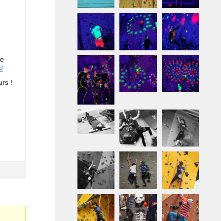
me
/
urs !