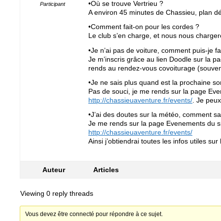
•Où se trouve Vertrieu ?
Participant
A environ 45 minutes de Chassieu, plan dé
•Comment fait-on pour les cordes ?
Le club s’en charge, et nous nous charger
•Je n’ai pas de voiture, comment puis-je fa
Je m’inscris grâce au lien Doodle sur la p
rends au rendez-vous covoiturage (souven
•Je ne sais plus quand est la prochaine sor
Pas de souci, je me rends sur la page Evene
http://chassieuaventure.fr/events/
. Je peu
•J’ai des doutes sur la météo, comment sav
Je me rends sur la page Evenements du site
http://chassieuaventure.fr/events/
Ainsi j’obtiendrai toutes les infos utiles sur
Auteur
Articles
Viewing 0 reply threads
Vous devez être connecté pour répondre à ce sujet.