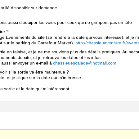
taillé disponiblr sur demande
ons aussi d’équiper les voies pour ceux qui ne grimpent pas en tête
ire ?
age Evenements du site (se rendre à la date qui vous intéresse), et je 
t sur le parking du Carrefour Market).
http://chassieuaventure.fr/events
tie en falaise, et je ne me souviens plus des détails pratiques. Au seco
ments du site, et je retrouve les dates et les infos.
x aussi envoyer un e-mail à
chassieuescalade@hotmail.com
oir si la sortie va être maintenue ?
, et je clique sur la date qui m’intéresse.
 la sortie et la date qui m’intéressent !