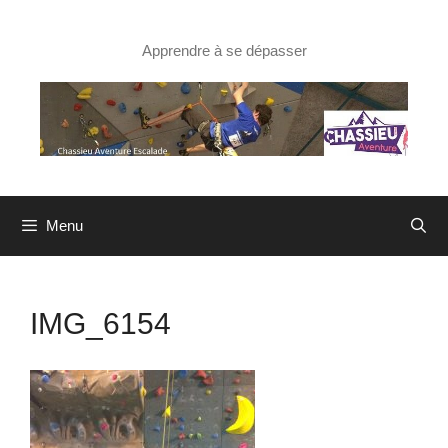
Aller
au
contenu
Apprendre à se dépasser
Menu
IMG_6154