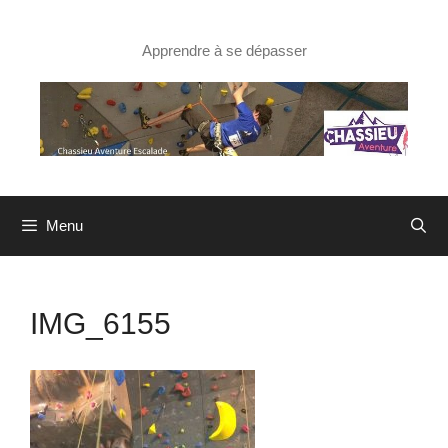
Aller
au
contenu
Apprendre à se dépasser
Menu
IMG_6155